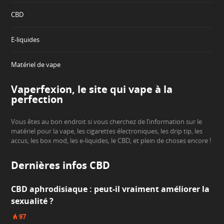
CBD
E-liquides
Matériel de vape
Vaperfexion, le site qui vape à la
perfection
Vous êtes au bon endroit si vous cherchez de l’information sur le
matériel pour la vape, les cigarettes électroniques, les drip tip, les
accus, les box mod, les e-liquides, le CBD, et plein de choses encore !
Dernières infos CBD
CBD aphrodisiaque : peut-il vraiment améliorer la
sexualité ?
97