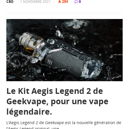
294
CBD
|
1 NOVEMBRE 2021
|
|
0
Le Kit Aegis Legend 2 de
Geekvape, pour une vape
légendaire.
L’Aegis Legend 2 de Geekvape est la nouvelle génération de
l’Aegis Legend original, une…