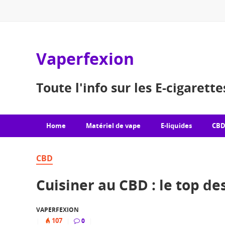
Vaperfexion
Toute l'info sur les E-cigarett
Home
Matériel de vape
E-liquides
CB
CBD
Cuisiner au CBD : le top de
VAPERFEXION
107
|
|
0
|