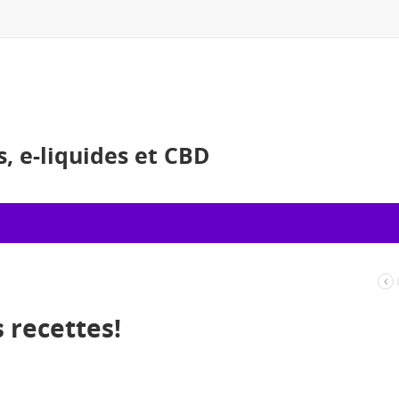
es, e-liquides et CBD
D
s recettes!