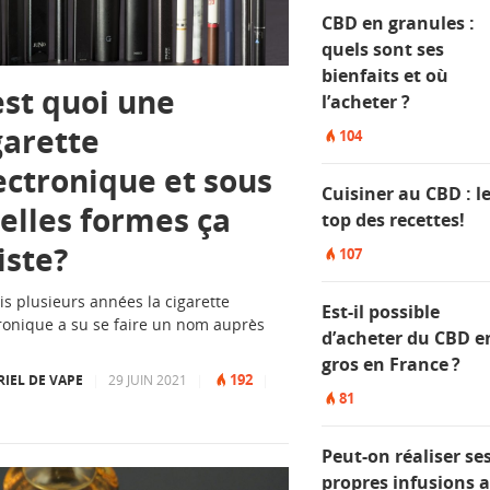
CBD en granules :
quels sont ses
bienfaits et où
est quoi une
l’acheter ?
garette
104
ectronique et sous
Cuisiner au CBD : l
elles formes ça
top des recettes!
iste?
107
s plusieurs années la cigarette
Est-il possible
ronique a su se faire un nom auprès
d’acheter du CBD e
gros en France ?
192
IEL DE VAPE
|
29 JUIN 2021
|
|
81
Peut-on réaliser se
propres infusions 