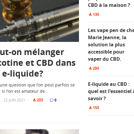
CBD à la maison ?
130
Les vape pen de ch
Marie Jeanne, la
solution la plus
ut-on mélanger
accessible pour
vaper du CBD.
cotine et CBD dans
294
 e-liquide?
E-liquide au CBD :
 une question que l’on peut parfois se
quel est l’essentiel 
 si l’on est amateur de…
savoir ?
203
|
22 JUIN 2021
|
|
0
155