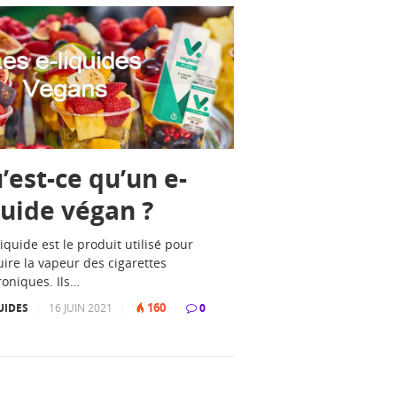
’est-ce qu’un e-
quide végan ?
liquide est le produit utilisé pour
ire la vapeur des cigarettes
roniques. Ils…
160
UIDES
|
16 JUIN 2021
|
|
0