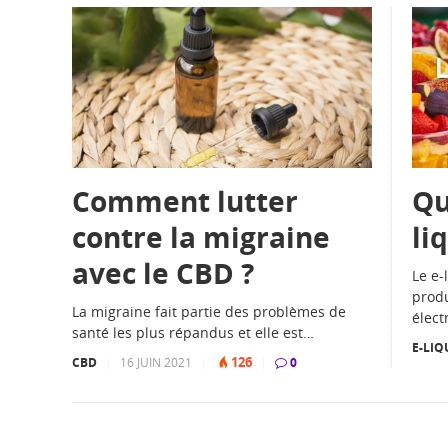
Comment lutter
Qu
contre la migraine
li
avec le CBD ?
Le e-
produ
La migraine fait partie des problèmes de
élect
santé les plus répandus et elle est…
E-LIQ
126
CBD
|
16 JUIN 2021
|
|
0