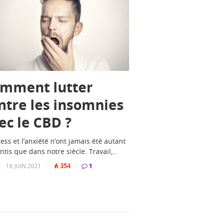
mment lutter
ntre les insomnies
ec le CBD ?
ress et l’anxiété n’ont jamais été autant
ntis que dans notre siècle. Travail,…
354
|
16 JUIN 2021
|
|
1