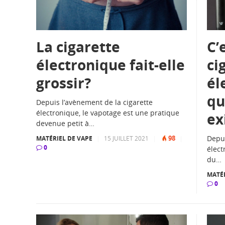
La cigarette
C’
électronique fait-elle
ci
grossir?
él
qu
Depuis l’avènement de la cigarette
électronique, le vapotage est une pratique
ex
devenue petit à…
98
Depui
MATÉRIEL DE VAPE
|
15 JUILLET 2021
|
|
0
élect
du…
MATÉR
0