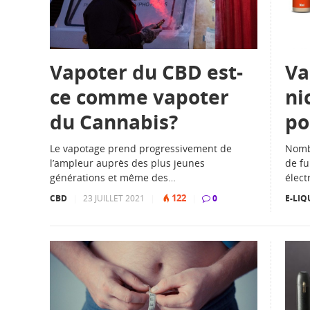
Vapoter du CBD est-
Va
ce comme vapoter
ni
du Cannabis?
po
Le vapotage prend progressivement de
Nomb
l’ampleur auprès des plus jeunes
de fu
générations et même des…
élect
122
CBD
|
23 JUILLET 2021
|
|
0
E-LIQ