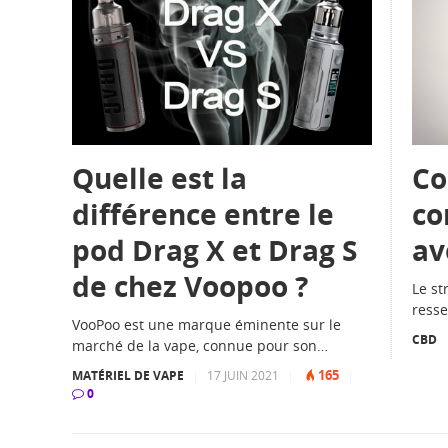
Quelle est la
Co
différence entre le
co
pod Drag X et Drag S
av
de chez Voopoo ?
Le st
resse
VooPoo est une marque éminente sur le
CBD
marché de la vape, connue pour son…
165
MATÉRIEL DE VAPE
|
17 JUIN 2021
|
|
0