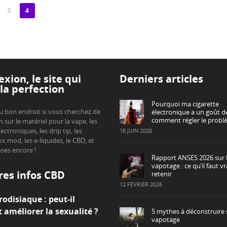
3
4
xion, le site qui
Derniers articles
la perfection
Pourquoi ma cigarette
u bon endroit si vous cherchez de
électronique a un goût de
comment régler le probl
n sur le matériel pour la vape, les
lectroniques, les drip tip, les
18 JUIN 2026
ox mod, les e-liquides, le CBD, et
oses encore !
Rapport ANSES 2026 sur 
vapotage : ce qu’il faut v
res infos CBD
retenir
12 FÉVRIER 2026
odisiaque : peut-il
 améliorer la sexualité ?
5 mythes à déconstruire 
vapotage