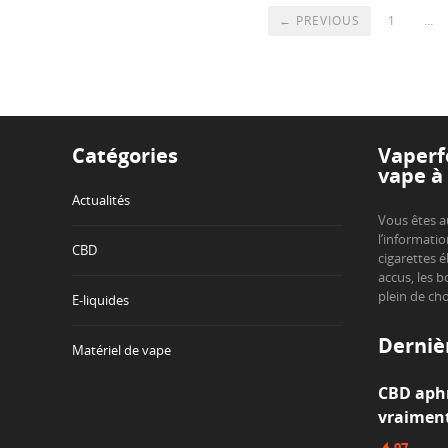
← PREVIOUS
1
…
Catégories
Vaperfe
vape à 
Actualités
Vous êtes a
l’informatio
CBD
cigarettes é
accus, les b
plein de ch
E-liquides
Derniè
Matériel de vape
CBD aphr
vraiment
97