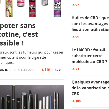
97
Huiles de CBD : que
poter sans
sont les avantages
liés à son utilisati
cotine, c’est
91
ssible !
Le H4CBD : faut-il
reux sont les fumeurs qui pour cesser
substituer cette
mer optent pour la cigarette
molécule au CBD ?
ronique.…
73
116
UIDES
|
17 JUILLET 2021
|
|
0
Quelques avantage
de la vaporisation 
CBD
100