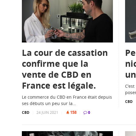
La cour de cassation
Pe
confirme que la
ni
vente de CBD en
un
France est légale.
C’est
poser
Le commerce du CBD en France était depuis
CBD
ses débuts un peu sur la…
158
CBD
|
24 JUIN 2021
|
|
0