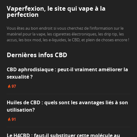
Vaperfexion, le site qui vape à la
perfection
Vous êtes au bon endroit si vous cherchez de l’information sur le
matériel pour la vape, les cigarettes électroniques, les drip tip, les
accus, les box mod, les e-liquides, le CBD, et plein de choses encore !
Dernières infos CBD
CBD aphrodisiaque : peut-il vraiment améliorer la
sexualité ?
97
Huiles de CBD : quels sont les avantages liés à son
utilisation?
91
Le H4CBD : faut-il substituer cette molécule au