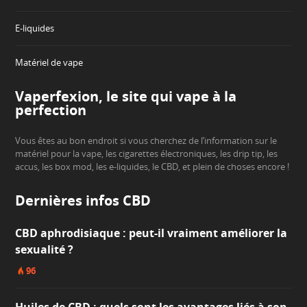
E-liquides
Matériel de vape
Vaperfexion, le site qui vape à la
perfection
Vous êtes au bon endroit si vous cherchez de l’information sur le
matériel pour la vape, les cigarettes électroniques, les drip tip, les
accus, les box mod, les e-liquides, le CBD, et plein de choses encore !
Dernières infos CBD
CBD aphrodisiaque : peut-il vraiment améliorer la
sexualité ?
96
Huiles de CBD : quels sont les avantages liés à son